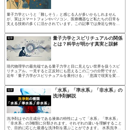
量子力学というと「難しそう」と感じる人が多いかもしれません
が、実はスマートフォンやパソコン、医療機器など私たちの日常を
支える技術の多くに活かされています。この記事では身近な例を通
して量子力学がどのように役立ち、今後どんな未来を切り拓くのか
を...
量子力学とスピリチュアルの関係
化学
とは？科学が明かす真実と誤解
現代物理学の最先端である量子力学と目に見えない世界を扱うスピ
リチュアル。一見すると正反対にも思えるこの二つの分野ですが、
近年「量子力学がスピリチュアルを裏付ける」「意識で現実を変え
られる」といった主張が世間で注目を集めています。たとえば自
己...
「水系」「準水系」「非水系」の
化学
洗浄剤解説
洗浄剤はその主成分である液体の特性によって「水系」「準水系」
「非水系」の3種類に分類されます。それぞれの違いを理解すること
で、目的に応じた最適な洗浄剤を選ぶことができます。 水系洗浄剤