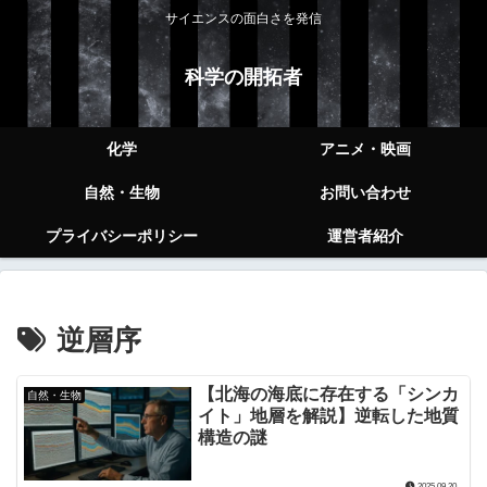
サイエンスの面白さを発信
科学の開拓者
化学
アニメ・映画
自然・生物
お問い合わせ
プライバシーポリシー
運営者紹介
逆層序
【北海の海底に存在する「シンカ
自然・生物
イト」地層を解説】逆転した地質
構造の謎
2025.09.20